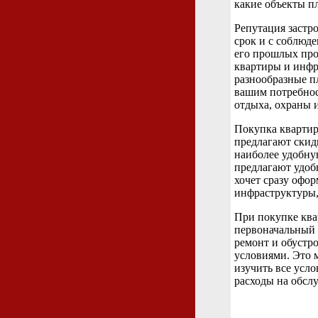
какие объекты п
Репутация застр
срок и с соблюд
его прошлых про
квартиры и инфр
разнообразные п
вашим потребнос
отдыха, охраны 
Покупка квартир
предлагают скид
наиболее удобну
предлагают удобн
хочет сразу офор
инфраструктуры,
При покупке ква
первоначальный 
ремонт и обустр
условиями. Это 
изучить все усл
расходы на обсл